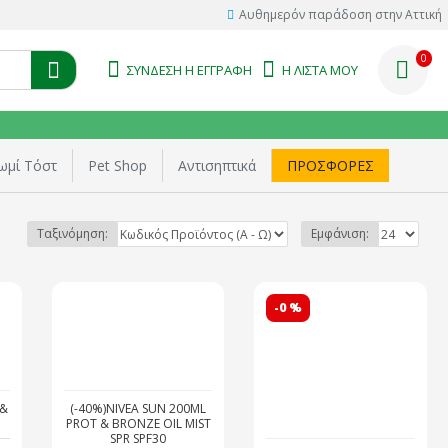
Αυθημερόν παράδοση στην Αττική
0
ΣΎΝΔΕΣΗ Η ΕΓΓΡΑΦΉ
Η ΛΊΣΤΑ ΜΟΥ
ωμί Τόστ
Pet Shop
Αντισηπτικά
ΠΡΟΣΦΟΡΕΣ
Ταξινόμηση:
Εμφάνιση:
-0 %
 &
(-40%)NIVEA SUN 200ML
PROT & BRONZE OIL MIST
SPR SPF30