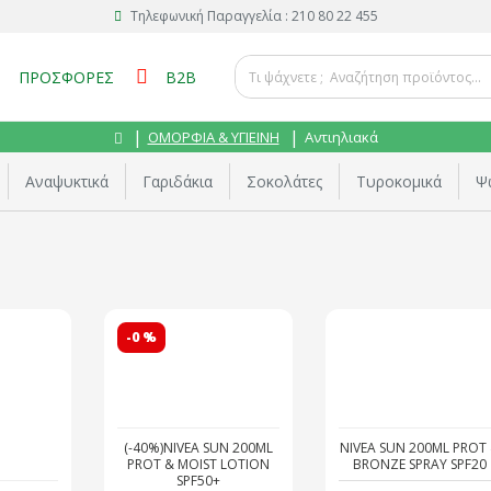
Τηλεφωνική Παραγγελία : 210 80 22 455
ΠΡΟΣΦΟΡΕΣ
B2B
ΟΜΟΡΦΙΑ & ΥΓΙΕΙΝΗ
Αντιηλιακά
Αναψυκτικά
Γαριδάκια
Σοκολάτες
Τυροκομικά
Ψ
-0 %
(-40%)NIVEA SUN 200ML
NIVEA SUN 200ML PROT
PROT & MOIST LOTION
BRONZE SPRAY SPF20
SPF50+