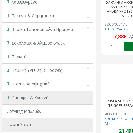
Κατεψυγμένα
GARNIER AMBRE
ΑΝΤΗΛΙΑΚΗ 
HYDRA RPOTEC
Πρωινό & Δημητριακά
SPF20
3600540304513
Βασικά Τυποποιημένα Προϊόντα
ΑΝΤΖΟΥΛΑΤΟΣ
7,88€
7,
Σοκολάτες & Αλμυρά Snack
Παγωτά
Παιδική Υγιεινή & Τροφές
Ποτά & Αναψυχτικά
Ομορφιά & Υγιεινή
NIVEA SUN 270
TRIGGER SPRA
Styling Μαλλιών
4005900915580
BDF-BEIERSDORF 
AE.
Αντιηλιακά
21,49