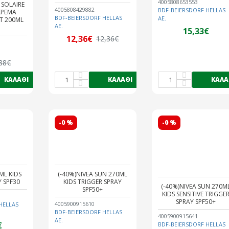
4005808653553
 SOLAIRE
4005808429882
BDF-BEIERSDORF HELLAS
ΚΡΕΜΑ
BDF-BEIERSDORF HELLAS
AE.
T 200ML
AE.
15,33€
12,36€
12,36€
88€
ΚΑΛΆΘΙ
ΚΑΛΆΘΙ
ΚΑΛΆ
-0 %
-0 %
ML KIDS
(-40%)NIVEA SUN 270ML
Y SPF30
KIDS TRIGGER SPRAY
(-40%)NIVEA SUN 270M
SPF50+
KIDS SENSITIVE TRIGGE
SPRAY SPF50+
4005900915610
HELLAS
BDF-BEIERSDORF HELLAS
4005900915641
AE.
€
BDF-BEIERSDORF HELLAS