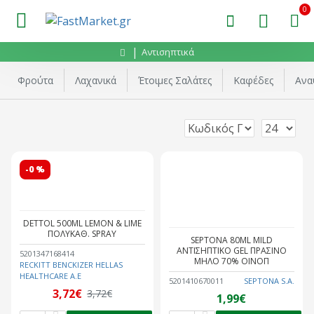
0
Αντισηπτικά
Φρούτα
Λαχανικά
Έτοιμες Σαλάτες
Καφέδες
Ανα
-0 %
DETTOL 500ML LEMON & LIME
ΠΟΛΥΚΑΘ. SPRAY
SEPTONA 80ML MILD
ΑΝΤΙΣΗΠΤΙΚΟ GEL ΠΡΑΣΙΝΟ
5201347168414
ΜΗΛΟ 70% ΟΙΝΟΠ
RECKITT BENCKIZER HELLAS
HEALTHCARE Α.Ε
5201410670011
SEPTONA S.A.
3,72€
3,72€
1,99€