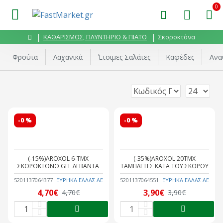
0
ΚΑΘΑΡΙΣΜΟΣ, ΠΛΥΝΤΗΡΙΟ & ΠΙΑΤΟ
Σκοροκτόνα
Φρούτα
Λαχανικά
Έτοιμες Σαλάτες
Καφέδες
Ανα
-0 %
-0 %
(-15%)AROXOL 6-ΤΜΧ
(-35%)AROXOL 20ΤΜΧ
ΣΚΟΡΟΚΤΟΝΟ GEL ΛΕΒΑΝΤΑ
ΤΑΜΠΛΕΤΕΣ ΚΑΤΑ ΤΟΥ ΣΚΟΡΟΥ
5201137064377
ΕΥΡΗΚΑ ΕΛΛΑΣ ΑΕ
5201137064551
ΕΥΡΗΚΑ ΕΛΛΑΣ ΑΕ
4,70€
3,90€
4,70€
3,90€