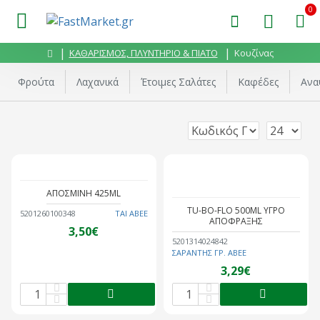
0
ΚΑΘΑΡΙΣΜΟΣ, ΠΛΥΝΤΗΡΙΟ & ΠΙΑΤΟ
Κουζίνας
Φρούτα
Λαχανικά
Έτοιμες Σαλάτες
Καφέδες
Ανα
ΑΠΟΣΜΙΝΗ 425ML
TU-BO-FLO 500ML ΥΓΡΟ
5201260100348
ΤΑΙ ΑΒΕΕ
ΑΠΟΦΡΑΞΗΣ
3,50€
5201314024842
ΣΑΡΑΝΤΗΣ ΓΡ. ΑΒΕΕ
3,29€