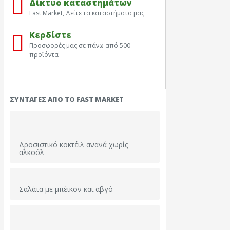
Δίκτυο καταστημάτων
Fast Market, Δείτε τα καταστήματα μας
Κερδίστε
Προσφορές μας σε πάνω από 500
προϊόντα
Τα φρέσκα μας
Βιολο
ΣΥΝΤΑΓΈΣ ΑΠΌ ΤΟ FAST MARKET
Δροσιστικό κοκτέιλ ανανά χωρίς
αλκοόλ
Σαλάτα με μπέικον και αβγό