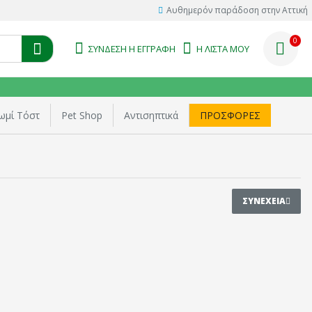
Αυθημερόν παράδοση στην Αττική
0
ΣΎΝΔΕΣΗ Η ΕΓΓΡΑΦΉ
Η ΛΊΣΤΑ ΜΟΥ
ωμί Τόστ
Pet Shop
Αντισηπτικά
ΠΡΟΣΦΟΡΕΣ
ΣΥΝΈΧΕΙΑ