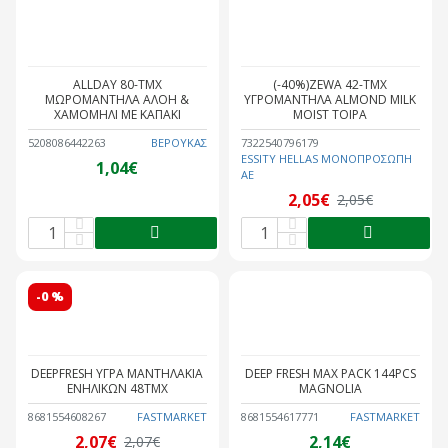
ALLDAY 80-ΤΜΧ
(-40%)ZEWA 42-ΤΜΧ
ΜΩΡΟΜΑΝΤΗΛΑ ΑΛΟΗ &
ΥΓΡΟΜΑΝΤΗΛΑ ALMOND MILK
ΧΑΜΟΜΗΛΙ ΜΕ ΚΑΠΑΚΙ
MOIST TOIPA
5208086442263
ΒΕΡΟΥΚΑΣ
7322540796179
ESSITY HELLAS ΜΟΝΟΠΡΟΣΩΠΗ
1,04€
ΑΕ
2,05€
2,05€
-0 %
DEEPFRESH ΥΓΡΑ ΜΑΝΤΗΛΑΚΙΑ
DEEP FRESH MAX PACK 144PCS
ΕΝΗΛΙΚΩΝ 48ΤΜΧ
MAGNOLIA
8681554608267
FASTMARKET
8681554617771
FASTMARKET
2,07€
2,14€
2,07€