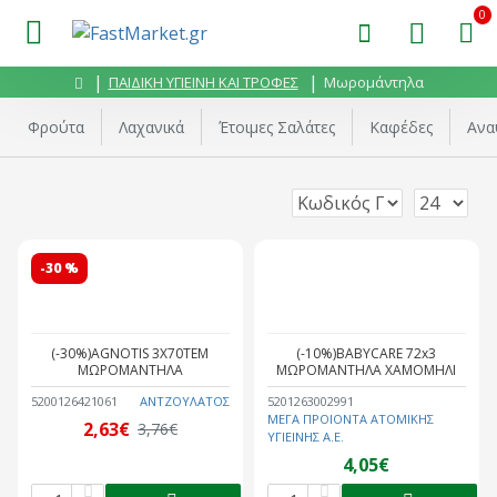
0
ΠΑΙΔΙΚΗ ΥΓΙΕΙΝΗ ΚΑΙ ΤΡΟΦΕΣ
Μωρομάντηλα
Φρούτα
Λαχανικά
Έτοιμες Σαλάτες
Καφέδες
Ανα
-30 %
(-30%)AGNOTIS 3Χ70ΤΕΜ
(-10%)BABYCARE 72x3
ΜΩΡΟΜΑΝΤΗΛΑ
ΜΩΡΟΜΑΝΤΗΛΑ ΧΑΜΟΜΗΛΙ
5200126421061
ΑΝΤΖΟΥΛΑΤΟΣ
5201263002991
ΜΕΓΑ ΠΡΟΙΟΝΤΑ ΑΤΟΜΙΚΗΣ
2,63€
3,76€
ΥΓΙΕΙΝΗΣ Α.Ε.
4,05€